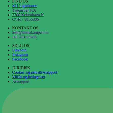
FIND OS
KU Lighthouse
Tagensvej 16A
2200 København N
CVR: 43156306
KONTAKT OS
info@klimakampen.nu
+45 6014 9698
FØLG OS
Linkedin
Instagram
Facebook
JURIDISK
Cookie- og privatlivsrapport
Vilkår og betingelser
Årsrapport