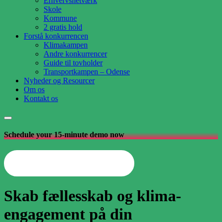
Erhvervsnetværk
Skole
Kommune
2 gratis hold
Forstå konkurrencen
Klimakampen
Andre konkurrencer
Guide til tovholder
Transportkampen – Odense
Nyheder og Resourcer
Om os
Kontakt os
Schedule your 15-minute demo now
Opret din arbejdsplads nu
Skab fællesskab og
klima-
engagement
på din