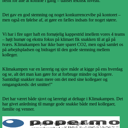
nemt for alle at komme i gang – uanset teknisk niveau.
Det gav en god stemning og noget konkurrencevibe på kontoret –
men også en følelse af, at gøre en fælles indsats for noget større.
Vi har i fire uger haft en fornøjelig kappestrid imellem vores 4 teams
– højt humør og ekstra fokus på klimaet fik snakken til at gå på
tværs. Klimakampen har ikke bare sparet CO2, men også samlet os
på arbejdspladsen og bidraget til den gode stemning mellem
kolleger.
Klimakampen var en lærerig og sjov måde at kigge på ens hverdag
og se, alt det man kan gøre for at forbruge mindre og klogere.
Samtidigt snakker man mere om det med sine kollegaer og
omgangskreds: det smitter!"
Det har været både sjovt og lærerigt at deltage i Klimakampen. Det
har givet anledning til mange gode snakke både med kollegaer,
familie og venner.
Kampagnen skabte både god debat og