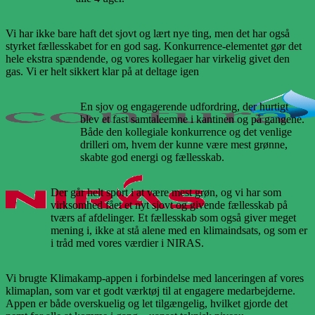
Vi har ikke bare haft det sjovt og lært nye ting, men det har også
styrket fællesskabet for en god sag. Konkurrence-elementet gør det
hele ekstra spændende, og vores kollegaer har virkelig givet den
gas. Vi er helt sikkert klar på at deltage igen
En sjov og engagerende udfordring, der hurtigt
blev et fast samtaleemne i kantinen og på gangene.
Både den kollegiale konkurrence og det venlige
drilleri om, hvem der kunne være mest grønne,
skabte god energi og fællesskab.
Der går helt sport i at være mest grøn, og vi har som
virksomhed fået et nyt sjovt og givende fællesskab på
tværs af afdelinger. Et fællesskab som også giver meget
mening i, ikke at stå alene med en klimaindsats, og som er
i tråd med vores værdier i NIRAS.
Vi brugte Klimakamp-appen i forbindelse med lanceringen af vores
klimaplan, som var et godt værktøj til at engagere medarbejderne.
Appen er både overskuelig og let tilgængelig, hvilket gjorde det