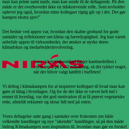
man kan printe samt mails, man kan sende til de deltagende. På den
måde er det overhovedet ikke en tidskrævende rolle. Som tovholder
oplever jeg også, hvordan mine kollegaer rigtig går op i det. Det gør
kampen ekstra sjov!"
Det bedste ved appen var, hvordan den skabte grobund for gode
samtaler og refleksioner om klima og bæredygtighed. Jeg kan varmt
anbefale appen til virksomheder, der ønsker at styrke deres
klimafokus og medarbejderinvolvering.
Som vidensvirksomhed ligger kantinedriften i
vores top 3 på CO2 udledning, så det rykker noget,
når der bliver valgt kødfrit i buffeten!
Vi deltog i klimakampen for at inspirerer kollegaer til hvad man kan
gøre af tiltag i hverdagen. Og for de der ikke er vævet helt ind i
emnet til hverdag, var det god motivation til at få prøvet vegetariske
rette, afmeldt reklamer og skrue lidt ned på osten.
Vores deltagelse satte gang i samtaler over frokosten om både
velkendte handlinger og nye "ukendte" handlinger, så på den måde
bidrog Klimakampen som inspiration til, hvordan man gør en forskel