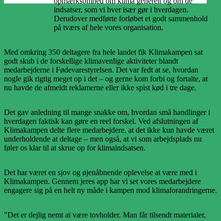
opmærksomhed om klima generelt og om de
indsatser, som vi hver især gør i hverdagen.
Derudover medførte forløbet et godt sammenhold
på tværs af hele vores organisation.
Med omkring 350 deltagere fra hele landet fik Klimakampen sat
godt skub i de forskellige klimavenlige aktiviteter blandt
medarbejderne i Fødevarestyrelsen. Det var fedt at se, hvordan
nogle gik rigtig meget op i det – og gerne kom forbi og fortalte, at
nu havde de afmeldt reklamerne eller ikke spist kød i tre dage.
Det gav anledning til mange snakke om, hvordan små handlinger i
hverdagen faktisk kan gøre en reel forskel. Ved afslutningen af
Klimakampen delte flere medarbejdere, at det ikke kun havde været
underholdende at deltage – men også, at vi som arbejdsplads nu
føler os klar til at skrue op for klimaindsatsen.
Det har været en sjov og øjenåbnende oplevelse at være med i
Klimakampen. Gennem jeres app har vi set vores medarbejdere
engagere sig på en helt ny måde i kampen mod klimaforandringerne.
"Det er dejlig nemt at være tovholder. Man får tilsendt materialer,