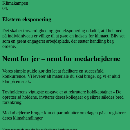
04.
Ekstern eksponering
Det skaber troværdighed og god eksponering udadtil, at I helt ned
på individniveau er villige til at gøre en indsats for klimaet. Bliv set
som en grønt engageret arbejdsplads, der sætter handling bag
ordene.
Nemt for jer – nemt for medarbejderne
Vores simple guide gør det let at facilitere en succesfuld
konkurrence. Vi leverer alt materiale du skal bruge, og vi er altid
klar på en snak.
Tovholderens vigtigste opgave er at rekruttere holdkaptajner - De
opretter så holdene, inviterer deres kollegaer og sikrer således bred
forankring.
Medarbejderne bruger kun et par minutter om dagen på at registrere
deres klimahandlinger.
Vores materiale gør det let at facilitere konkurrencen