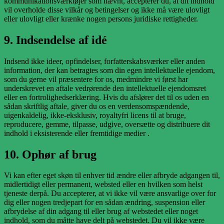
kommunikationsværktøjer som nævnt, accepterer du, at dit indhold
vil overholde disse vilkår og betingelser og ikke må være ulovligt
eller ulovligt eller krænke nogen persons juridiske rettigheder.
9. Indsendelse af idé
Indsend ikke ideer, opfindelser, forfatterskabsværker eller anden
information, der kan betragtes som din egen intellektuelle ejendom,
som du gerne vil præsentere for os, medmindre vi først har
underskrevet en aftale vedrørende den intellektuelle ejendomsret
eller en fortrolighedserklæring. Hvis du afslører det til os uden en
sådan skriftlig aftale, giver du os en verdensomspændende,
uigenkaldelig, ikke-eksklusiv, royaltyfri licens til at bruge,
reproducere, gemme, tilpasse, udgive, oversætte og distribuere dit
indhold i eksisterende eller fremtidige medier .
10. Ophør af brug
Vi kan efter eget skøn til enhver tid ændre eller afbryde adgangen til,
midlertidigt eller permanent, websted eller en hvilken som helst
tjeneste derpå. Du accepterer, at vi ikke vil være ansvarlige over for
dig eller nogen tredjepart for en sådan ændring, suspension eller
afbrydelse af din adgang til eller brug af webstedet eller noget
indhold, som du måtte have delt på webstedet. Du vil ikke være