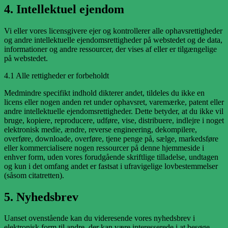
4. Intellektuel ejendom
Vi eller vores licensgivere ejer og kontrollerer alle ophavsrettigheder
og andre intellektuelle ejendomsrettigheder på webstedet og de data,
informationer og andre ressourcer, der vises af eller er tilgængelige
på webstedet.
4.1 Alle rettigheder er forbeholdt
Medmindre specifikt indhold dikterer andet, tildeles du ikke en
licens eller nogen anden ret under ophavsret, varemærke, patent eller
andre intellektuelle ejendomsrettigheder. Dette betyder, at du ikke vil
bruge, kopiere, reproducere, udføre, vise, distribuere, indlejre i noget
elektronisk medie, ændre, reverse engineering, dekompilere,
overføre, downloade, overføre, tjene penge på, sælge, markedsføre
eller kommercialisere nogen ressourcer på denne hjemmeside i
enhver form, uden vores forudgående skriftlige tilladelse, undtagen
og kun i det omfang andet er fastsat i ufravigelige lovbestemmelser
(såsom citatretten).
5. Nyhedsbrev
Uanset ovenstående kan du videresende vores nyhedsbrev i
elektronisk form til andre, der kan være interesserede i at besøge