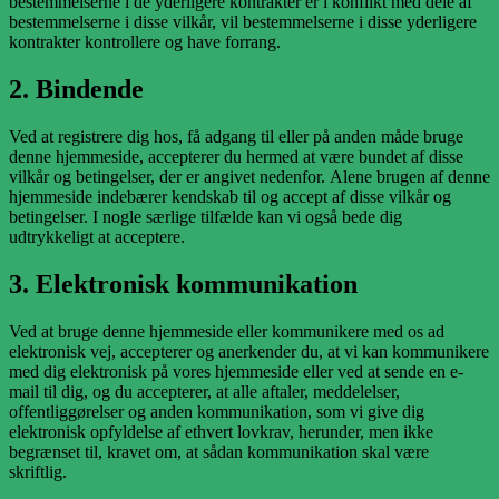
bestemmelserne i de yderligere kontrakter er i konflikt med dele af
bestemmelserne i disse vilkår, vil bestemmelserne i disse yderligere
kontrakter kontrollere og have forrang.
2. Bindende
Ved at registrere dig hos, få adgang til eller på anden måde bruge
denne hjemmeside, accepterer du hermed at være bundet af disse
vilkår og betingelser, der er angivet nedenfor. Alene brugen af denne
hjemmeside indebærer kendskab til og accept af disse vilkår og
betingelser. I nogle særlige tilfælde kan vi også bede dig
udtrykkeligt at acceptere.
3. Elektronisk kommunikation
Ved at bruge denne hjemmeside eller kommunikere med os ad
elektronisk vej, accepterer og anerkender du, at vi kan kommunikere
med dig elektronisk på vores hjemmeside eller ved at sende en e-
mail til dig, og du accepterer, at alle aftaler, meddelelser,
offentliggørelser og anden kommunikation, som vi give dig
elektronisk opfyldelse af ethvert lovkrav, herunder, men ikke
begrænset til, kravet om, at sådan kommunikation skal være
skriftlig.