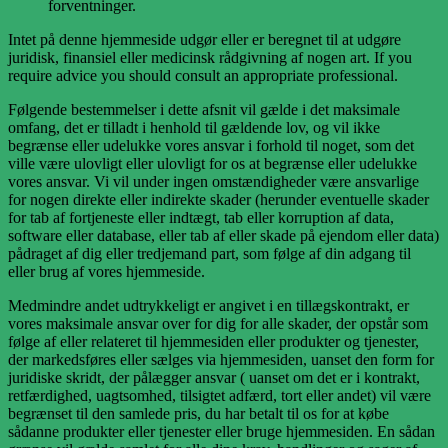
forventninger.
Intet på denne hjemmeside udgør eller er beregnet til at udgøre
juridisk, finansiel eller medicinsk rådgivning af nogen art. If you
require advice you should consult an appropriate professional.
Følgende bestemmelser i dette afsnit vil gælde i det maksimale
omfang, det er tilladt i henhold til gældende lov, og vil ikke
begrænse eller udelukke vores ansvar i forhold til noget, som det
ville være ulovligt eller ulovligt for os at begrænse eller udelukke
vores ansvar. Vi vil under ingen omstændigheder være ansvarlige
for nogen direkte eller indirekte skader (herunder eventuelle skader
for tab af fortjeneste eller indtægt, tab eller korruption af data,
software eller database, eller tab af eller skade på ejendom eller data)
pådraget af dig eller tredjemand part, som følge af din adgang til
eller brug af vores hjemmeside.
Medmindre andet udtrykkeligt er angivet i en tillægskontrakt, er
vores maksimale ansvar over for dig for alle skader, der opstår som
følge af eller relateret til hjemmesiden eller produkter og tjenester,
der markedsføres eller sælges via hjemmesiden, uanset den form for
juridiske skridt, der pålægger ansvar ( uanset om det er i kontrakt,
retfærdighed, uagtsomhed, tilsigtet adfærd, tort eller andet) vil være
begrænset til den samlede pris, du har betalt til os for at købe
sådanne produkter eller tjenester eller bruge hjemmesiden. En sådan