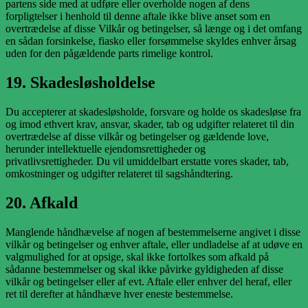
partens side med at udføre eller overholde nogen af dens
forpligtelser i henhold til denne aftale ikke blive anset som en
overtrædelse af disse Vilkår og betingelser, så længe og i det omfang
en sådan forsinkelse, fiasko eller forsømmelse skyldes enhver årsag
uden for den pågældende parts rimelige kontrol.
19. Skadesløsholdelse
Du accepterer at skadesløsholde, forsvare og holde os skadesløse fra
og imod ethvert krav, ansvar, skader, tab og udgifter relateret til din
overtrædelse af disse vilkår og betingelser og gældende love,
herunder intellektuelle ejendomsrettigheder og
privatlivsrettigheder. Du vil umiddelbart erstatte vores skader, tab,
omkostninger og udgifter relateret til sagshåndtering.
20. Afkald
Manglende håndhævelse af nogen af bestemmelserne angivet i disse
vilkår og betingelser og enhver aftale, eller undladelse af at udøve en
valgmulighed for at opsige, skal ikke fortolkes som afkald på
sådanne bestemmelser og skal ikke påvirke gyldigheden af disse
vilkår og betingelser eller af evt. Aftale eller enhver del heraf, eller
ret til derefter at håndhæve hver eneste bestemmelse.