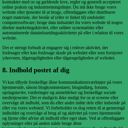
kontrakter med os og gældende love, regler og generelt accepteret
online praksis og industriretningslinjer. Du må ikke bruge vores
website eller tjenester til at bruge, offentliggøre eller distribuere
noget materiale, der består af (eller er linket til) ondsindet
computersoftware; bruge data indsamlet fra vores website til nogen
direkte marketingaktivitet, eller udføre systematiske eller
automatiserede dataindsamlingsaktiviteter på eller i relation til vores
website.
Det er strengt forbudt at engagere sig i enhver aktivitet, der
forårsager eller kan forårsage skade på websitet eller som forstyrrer
ydeevnen, tilgængeligheden eller tilgængeligheden af websitet.
8. Indhold postet af dig
Vi kan tilbyde forskellige åbne kommunikationsværktøjer på vores
hjemmeside, såsom blogkommentarer, blogindlæg, forums,
opslagstavler, vurderinger og anmeldelser og forskellige sociale
medietjenester. Det er muligvis ikke muligt for os at screene eller
overvåge alt indhold, som du eller andre måtte dele eller indsende på
eller via vores websted. Vi forbeholder os dog retten til at gennemgå
indholdet og overvåge al brug af og aktivitet på vores hjemmeside
og fjerne eller afvise alt indhold efter eget skøn. Ved at offentliggøre
oplysninger eller på anden måde bruge åbne