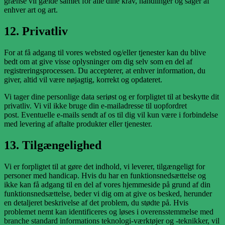
grænse vil gælde samlet for alle dine krav, handlinger og sager af
enhver art og art.
12. Privatliv
For at få adgang til vores websted og/eller tjenester kan du blive
bedt om at give visse oplysninger om dig selv som en del af
registreringsprocessen. Du accepterer, at enhver information, du
giver, altid vil være nøjagtig, korrekt og opdateret.
Vi tager dine personlige data seriøst og er forpligtet til at beskytte dit
privatliv. Vi vil ikke bruge din e-mailadresse til uopfordret
post. Eventuelle e-mails sendt af os til dig vil kun være i forbindelse
med levering af aftalte produkter eller tjenester.
13. Tilgængelighed
Vi er forpligtet til at gøre det indhold, vi leverer, tilgængeligt for
personer med handicap. Hvis du har en funktionsnedsættelse og
ikke kan få adgang til en del af vores hjemmeside på grund af din
funktionsnedsættelse, beder vi dig om at give os besked, herunder
en detaljeret beskrivelse af det problem, du stødte på. Hvis
problemet nemt kan identificeres og løses i overensstemmelse med
branche standard informations teknologi-værktøjer og -teknikker, vil