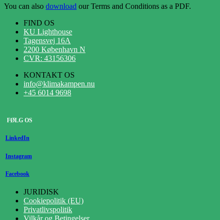
You can also
download
our Terms and Conditions as a PDF.
FIND OS
KU Lighthouse
Tagensvej 16A
2200 København N
CVR: 43156306
KONTAKT OS
info@klimakampen.nu
+45 6014 9698
FØLG OS
LinkedIn
Instagram
Facebook
JURIDISK
Cookiepolitik (EU)
Privatlivspolitik
Vilkår og Betingelser