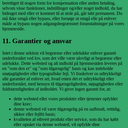
berettiget til nogen form for kompensation eller anden betaling,
selvom visse funktioner, indstillinger og/eller noget indhold, du har
bidraget med eller er kommet til at stole på, går tabt permanent. Du
må ikke omgå eller bypass, eller forsøge at omgå elle på enhver
måde at bypass nogen adgangsbegrænsnet foranstaltninger på vores
hjemmeside.
11. Garantier og ansvar
Intet i denne sektion vil begrænse eller udelukke enhver garanti
underforstået ved lov, som det ville være ulovligt at begrænse eller
udelukke. Dette websted og alt indhold på hjemmesiden leveres på
en "som den er" og "som tilgængelig" basis og kan indeholde
unøjagtigheder eller typografiske fejl. Vi fraskriver os udtrykkeligt
alle garantier af enhver art, hvad enten det er udtrykkeligt eller
underforstået, med hensyn til tilgængeligheden, nøjagtigheden eller
fuldstændigheden af indholdet. Vi giver ingen garanti for, at:
dette websted eller vores produkter eller tjenester opfylder
dine krav;
denne websted vil være tilgængelig på en uafbrudt, rettidig,
sikker eller fejlfri basis;
kvaliteten af ethvert produkt eller service, som du har købt
eller opnået via denne websted, vil opfylde dine