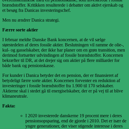
brændstoffer. Kritikken resulterede i debatter om aktivt ejerskab og
et besøg fra Danicas investeringschef.
Men nu ændrer Danica strategi.
Færre sorte aktier
I februar meldte Danske Bank koncernen, at de vil sælge
størstedelen af deres fossile aktier. Beslutningen vil ramme de olie-,
kul- og gasselskaber, der ikke har planer om en grøn transition, men
derimod fortsætter udvindingen af fossile brændstoffer. Koncernen
bekræfter til DR, at det drejer sig om aktier på flere milliarder for
både bank og pensionskasse.
For kunder i Danica betyder det en pension, der er finansieret af
betydeligt færre sorte aktier. Koncernen forventer en reduktion af
investeringer i fossile brændstoffer fra 1.900 til 170 selskaber.
Aktierne skal i stedet gå til energiselskaber, der er på vej til at blive
klimaneutrale.
Fakta:
I 2020 investerede danskerne 19 procent mere i deres
pensionsopsparing, end de gjorde i 2010. Det er især de
yngre generationer, der viser stigende interesse i deres