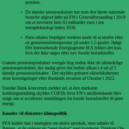
pension.
De danske pensionskasser har som den første nationale
branche afgivet løfte på FN's Generalforsamling i 2019
om at investere hele 63 milliarder euro i ren
energiteknologi inden 2030.
Paris-aftalen forpligter verdens lande til at stræbe efter
en gennemsnitstemperatur på under 1,5 grader. Ifølge
Det Internationale Energiagentur IEA lykkes det kun,
hvis der ikke søges efter nye fossile brændstoffer.
Grønne pensionsprodukter overgår dog endnu ikke de almindelige
pensionsprodukter, der stadig giver det bedste afkast i 4 ud af 5
danske pensionsselskaber. Det skyldes primært olieselskabernes
store kursstigninger efter Ruslands invasion af Ukraine i 2022.
Danske Bank koncernen melder ud, at den markante
holdningsændring skyldes COP28, hvor FN’s medlemslande blev
enige om at accelerere omstillingen fra fossile brændstoffer til grøn
energi.
Kunder vil diskutere klimapolitik
PFA holder fast i strategien om aktivt ejerskab, men udtaler til
Børsen, at de oplever en “øget dialog” med kunderne. Direktør Ole