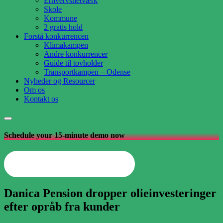
Erhvervsnetværk
Skole
Kommune
2 gratis hold
Forstå konkurrencen
Klimakampen
Andre konkurrencer
Guide til tovholder
Transportkampen – Odense
Nyheder og Resourcer
Om os
Kontakt os
Schedule your 15-minute demo now
Opret din arbejdsplads nu
Danica Pension dropper olieinvesteringer
efter opråb fra kunder