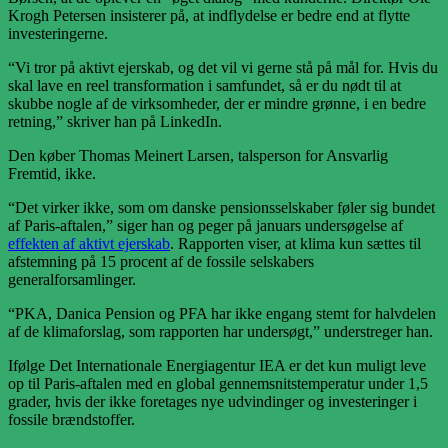
Krogh Petersen insisterer på, at indflydelse er bedre end at flytte
investeringerne.
“Vi tror på aktivt ejerskab, og det vil vi gerne stå på mål for. Hvis du
skal lave en reel transformation i samfundet, så er du nødt til at
skubbe nogle af de virksomheder, der er mindre grønne, i en bedre
retning,” skriver han på LinkedIn.
Den køber Thomas Meinert Larsen, talsperson for Ansvarlig
Fremtid, ikke.
“Det virker ikke, som om danske pensionsselskaber føler sig bundet
af Paris-aftalen,” siger han og peger på januars undersøgelse af
effekten af aktivt ejerskab
. Rapporten viser, at klima kun sættes til
afstemning på 15 procent af de fossile selskabers
generalforsamlinger.
“PKA, Danica Pension og PFA har ikke engang stemt for halvdelen
af de klimaforslag, som rapporten har undersøgt,” understreger han.
Ifølge Det Internationale Energiagentur IEA er det kun muligt leve
op til Paris-aftalen med en global gennemsnitstemperatur under 1,5
grader, hvis der ikke foretages nye udvindinger og investeringer i
fossile brændstoffer.