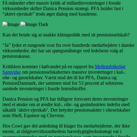
Få måneder efter massiv kritik af millardinvesteringer i fossile
virksomheder skifter Danica Pension strategi. PFA holder fast i
“aktivt ejerskab” trods øget dialog med kunderne.
Kan det betale sig at snakke klimapolitik med sit pensionsselskab?
“Ja” lyder et rungende svar fra over hundrede medarbejdere i danske
virksomheder, der har sat spørgsmålstegn ved ledelsens valg af
pensionskasse.
Kritikken kommer i kølvandet på en rapport fra
Mellemfolkeligt
Samvirke
om pensionsselskabernes massive investeringer i kul-,
olie- og gasselskaber. Værst stod det til for PFA, Danica og
PensionDanmark, der sammen stod for 53 procent af sektorens
samlede investeringer i fossile brændstoffer.
Danica Pension og PFA har tidligere forsvaret deres investeringer
med et ønske om at ændre kul-, olie- og gasindustrien indefra med
såkaldt ‘aktivt ejerskab’. Det betyder pensionsaktier i olieselskaber
som Shell, Equinor og Chevron.
Hos Cowi gav det anledning til klager fra medarbejderne, der ikke
mente, at rådgivervirksomhedens bæredygtighedsstrategi var i
overensstemmelse med en pensionskasse, som investerede i fossile