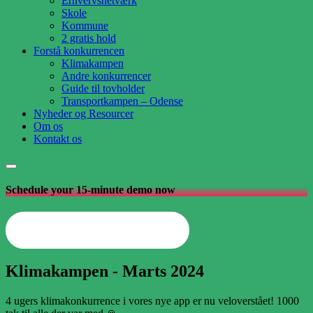
Erhvervsnetværk
Skole
Kommune
2 gratis hold
Forstå konkurrencen
Klimakampen
Andre konkurrencer
Guide til tovholder
Transportkampen – Odense
Nyheder og Resourcer
Om os
Kontakt os
Schedule your 15-minute demo now
Opret din arbejdsplads nu
Klimakampen - Marts 2024
4 ugers klimakonkurrence i vores nye app er nu veloverstået! 1000