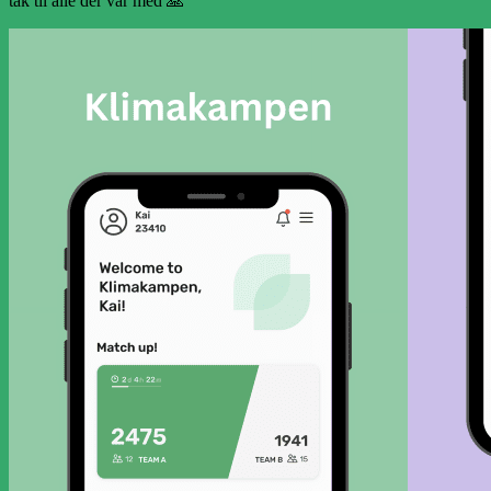
tak til alle der var med 🙏