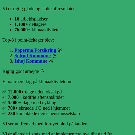
Vi er rigtig glade og stolte af resultatet.
16
arbejdspladser
1.100+
deltagere
76.000+
klimaaktiviteter
Top-3 i point/deltager blev:
Popermo Forsikring
🥇
Solrød Kommune
🥈
Ishøj Kommune
🥉
Rigtig godt arbejde 💪
Et nærmere kig på klimaaktiviteterne:
✅
12.000+
dage uden oksekød
✅
7.000+
kødfrie aftensmåltider
✅
5.000+
dage med cykling
✅
700+
skruede 1'C ned i hjemmet
✅
230
kontaktede deres pensionsselskab
Vi ser nu fremad med fornyet blod på tanden.
Vi er allerede i gang med at implementere nye tiltag ud fra