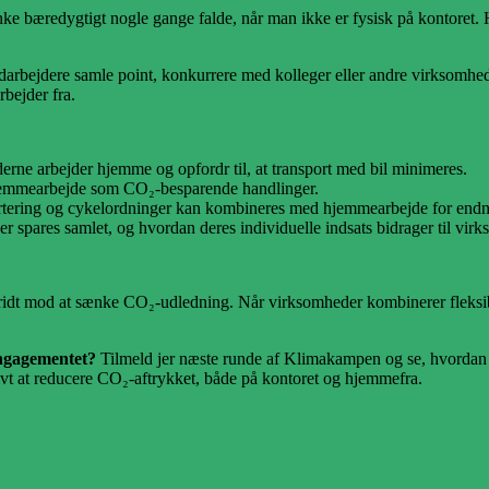
nke bæredygtigt nogle gange falde, når man ikke er fysisk på kontoret
arbejdere samle point, konkurrere med kolleger eller andre virksomhed
rbejder fra.
rne arbejder hjemme og opfordr til, at transport med bil minimeres.
hjemmearbejde som CO₂-besparende handlinger.
rtering og cykelordninger kan kombineres med hjemmearbejde for endnu
spares samlet, og hvordan deres individuelle indsats bidrager til vir
ridt mod at sænke CO₂-udledning. Når virksomheder kombinerer fleksi
engagementet?
Tilmeld jer næste runde af Klimakampen og se, hvordan
ivt at reducere CO₂-aftrykket, både på kontoret og hjemmefra.