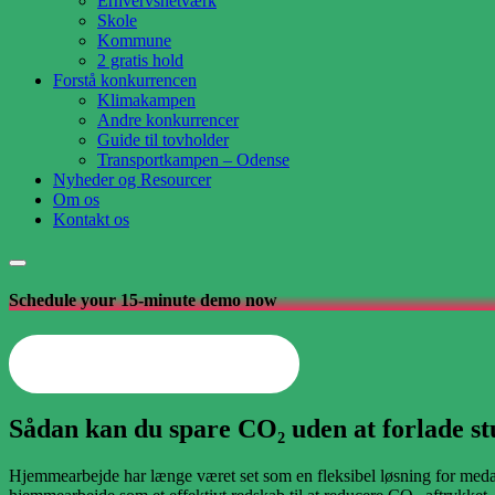
Erhvervsnetværk
Skole
Kommune
2 gratis hold
Forstå konkurrencen
Klimakampen
Andre konkurrencer
Guide til tovholder
Transportkampen – Odense
Nyheder og Resourcer
Om os
Kontakt os
Schedule your 15-minute demo now
Opret din arbejdsplads nu
Sådan kan du spare CO₂ uden at forlade st
Hjemmearbejde har længe været set som en fleksibel løsning for meda