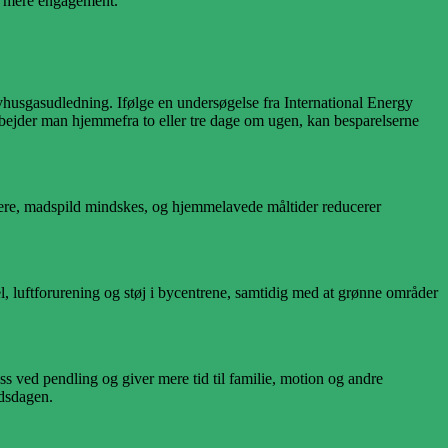
og mere engagement.
rivhusgasudledning. Ifølge en undersøgelse fra International Energy
jder man hjemmefra to eller tre dage om ugen, kan besparelserne
ere, madspild mindskes, og hjemmelavede måltider reducerer
sel, luftforurening og støj i bycentrene, samtidig med at grønne områder
s ved pendling og giver mere tid til familie, motion og andre
jdsdagen.