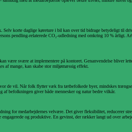
 – samtidig med at medarbejderne oplever bedre trivsel, mindre stress 
. Selv korte daglige køreture i bil kan over tid bidrage betydeligt til d
sons pendling-relaterede CO₂-udledning med omkring 10 % årligt. Arbe
an være svære at implementere på kontoret. Genanvendelse bliver lett
es af mange, kan skabe stor miljømæssig effekt.
 hvor de vil. Når folk flytter væk fra tætbefolkede byer, mindskes træng
g af befolkningen giver både mennesker og natur bedre vilkår.
ng for medarbejdernes velvære. Det giver fleksibilitet, reducerer stres
re engagerede og produktive. En gevinst, der rækker langt ud over arbe