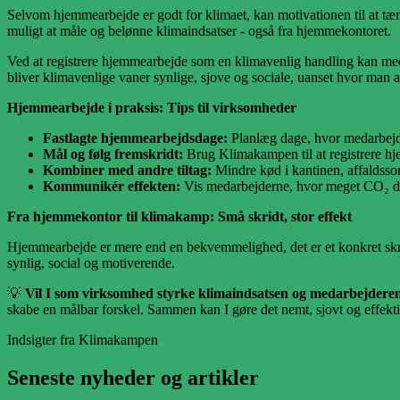
Selvom hjemmearbejde er godt for klimaet, kan motivationen til at tæ
muligt at måle og belønne klimaindsatser - også fra hjemmekontoret.
Ved at registrere hjemmearbejde som en klimavenlig handling kan med
bliver klimavenlige vaner synlige, sjove og sociale, uanset hvor man a
Hjemmearbejde i praksis: Tips til virksomheder
Fastlagte hjemmearbejdsdage:
Planlæg dage, hvor medarbejde
Mål og følg fremskridt:
Brug Klimakampen til at registrere 
Kombiner med andre tiltag:
Mindre kød i kantinen, affaldsso
Kommunikér effekten:
Vis medarbejderne, hvor meget CO₂ der 
Fra hjemmekontor til klimakamp: Små skridt, stor effekt
Hjemmearbejde er mere end en bekvemmelighed, det er et konkret sk
synlig, social og motiverende.
💡
Vil I som virksomhed styrke klimaindsatsen og medarbejder
skabe en målbar forskel. Sammen kan I gøre det nemt, sjovt og effekt
Indsigter fra Klimakampen
Seneste nyheder og artikler